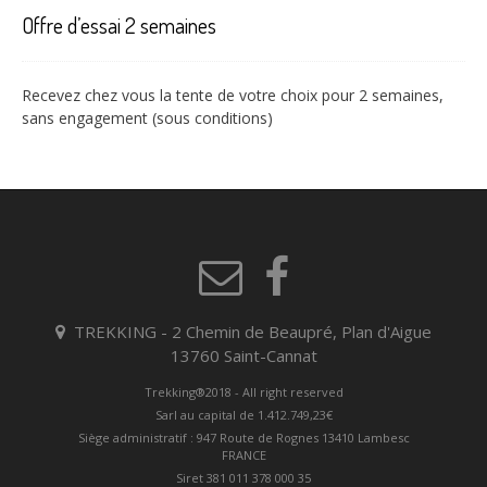
Offre d’essai 2 semaines
Recevez chez vous la tente de votre choix pour 2 semaines,
sans engagement (sous conditions)
TREKKING - 2 Chemin de Beaupré, Plan d'Aigue
13760 Saint-Cannat
Trekking®2018 - All right reserved
Sarl au capital de 1.412.749,23€
Siège administratif : 947 Route de Rognes 13410 Lambesc
FRANCE
Siret 381 011 378 000 35